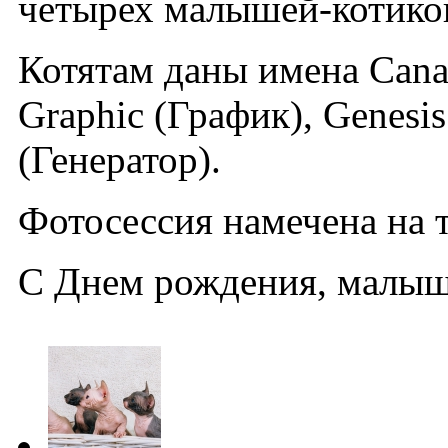
четырех малышей-котико
Котятам даны имена Canad
Graphic (График), Genesis
(Генератор).
Фотосессия намечена на т
С Днем рождения, малы