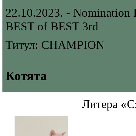
22.10.2023. - Nomination 
BEST of BEST 3rd
Титул: CHAMPION
Котята
Литера «С»